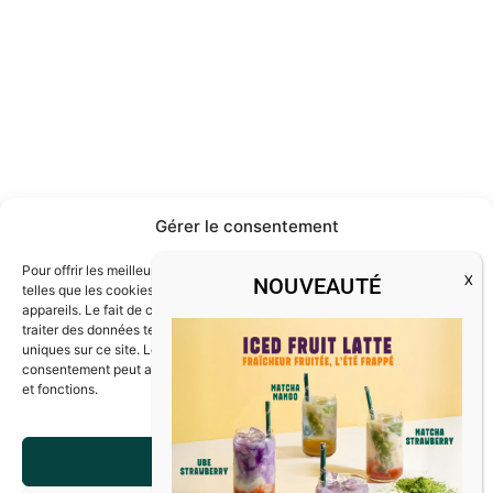
Gérer le consentement
Pour offrir les meilleures expériences, nous utilisons des technologies
NOUVEAUTÉ
telles que les cookies pour stocker et/ou accéder aux informations des
appareils. Le fait de consentir à ces technologies nous permettra de
traiter des données telles que le comportement de navigation ou les ID
uniques sur ce site. Le fait de ne pas consentir ou de retirer son
consentement peut avoir un effet négatif sur certaines caractéristiques
et fonctions.
ACCEPTER