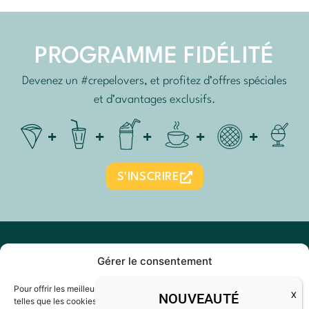
PROGRAMME FIDÉLITÉ
Devenez un #crepelovers, et profitez d’offres spéciales
et d’avantages exclusifs.
S'INSCRIRE
Gérer le consentement
03 26 02 10 20
Pour offrir les meilleures expériences, nous utilisons des technologies
NOUVEAUTÉ
telles que les cookies pour stocker et/ou accéder aux informations des