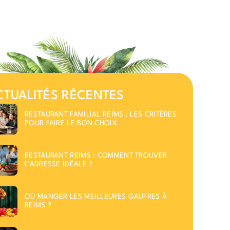
CTUALITÉS RÉCENTES
RESTAURANT FAMILIAL REIMS : LES CRITÈRES
POUR FAIRE LE BON CHOIX
RESTAURANT REIMS : COMMENT TROUVER
L’ADRESSE IDÉALE ?
OÙ MANGER LES MEILLEURES GAUFRES À
REIMS ?