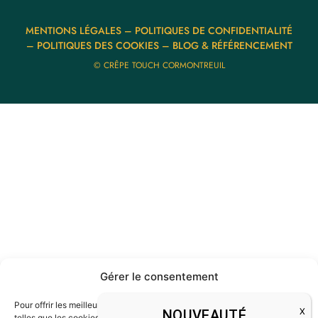
MENTIONS LÉGALES
–
POLITIQUES DE CONFIDENTIALITÉ
–
POLITIQUES DES COOKIES
–
BLOG & RÉFÉRENCEMENT
© CRÊPE TOUCH CORMONTREUIL
Gérer le consentement
Pour offrir les meilleures expériences, nous utilisons des technologies
NOUVEAUTÉ
telles que les cookies pour stocker et/ou accéder aux informations des